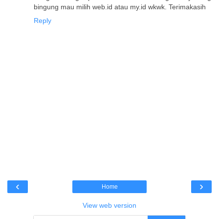
bingung mau milih web.id atau my.id wkwk. Terimakasih
Reply
‹
›
Home
View web version