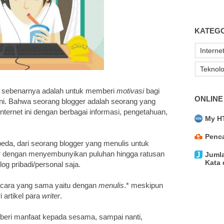
KATEG
Interne
Teknolo
ni sebenarnya adalah untuk memberi
motivasi
bagi
ONLINE
ni. Bahwa seorang blogger adalah seorang yang
nternet ini dengan berbagai informasi, pengetahuan,
My HT
Penca
beda, dari seorang blogger yang menulis untuk
er dengan menyembunyikan puluhan hingga ratusan
Jumla
Kata 
og pribadi/personal saja.
 cara yang sama yaitu dengan
menulis
.* meskipun
i artikel para
writer
.
beri manfaat kepada sesama, sampai nanti,