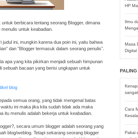
HP Ma
Ilmu d
k untuk berbicara tentang seorang Blogger, dimana
Menga
 menulis untuk keabadian.
udul ini, mungkin karena dua poin ini, yaitu bahwa
Masa D
ian" dan "Blogger termasuk dalam seorang penulis".
Digita
a apa yang kita pikirkan menjadi sebuah himpunan
adi sebuah bacaan yang berisi ungkapan untuk
PALING
Kenapa
ikel blog
sangat
 kepada semua orang, yang tidak mengenal batas
waktu ini maka jika kita sudah tidak ada maka
Cara 
ena itu menulis adalah bekerja untuk keabadian.
Kesala
blogger?, secara umum blogger adalah seorang yang
Pakai
h blog/weblog. Tetapi sekarang seorang blogger