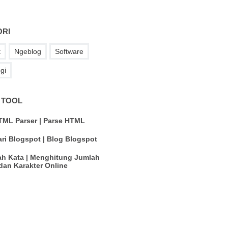
ORI
t
Ngeblog
Software
gi
 TOOL
ML Parser | Parse HTML
ri Blogspot | Blog Blogspot
h Kata | Menghitung Jumlah
dan Karakter Online