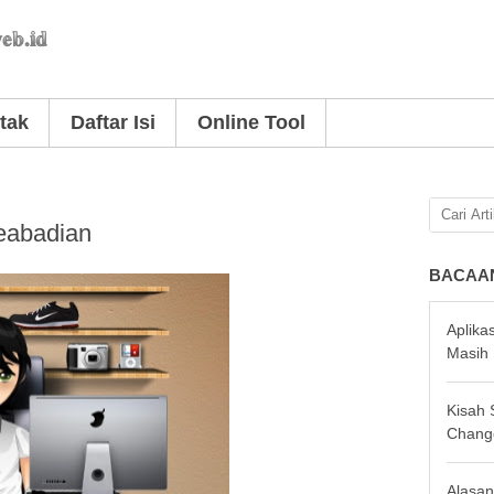
tak
Daftar Isi
Online Tool
eabadian
BACAA
Aplika
Masih 
Kisah
Chang
Alasan