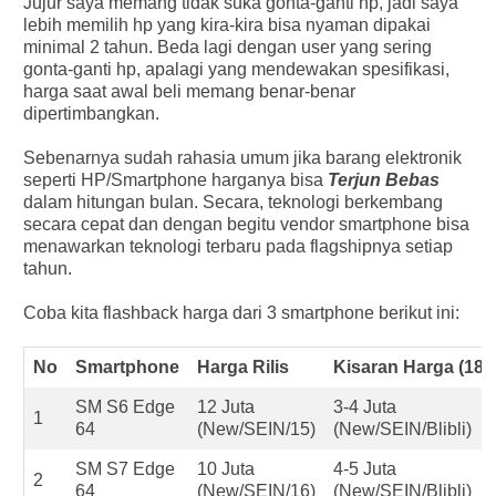
Jujur saya memang tidak suka gonta-ganti hp, jadi saya
lebih memilih hp yang kira-kira bisa nyaman dipakai
minimal 2 tahun. Beda lagi dengan user yang sering
gonta-ganti hp, apalagi yang mendewakan spesifikasi,
harga saat awal beli memang benar-benar
dipertimbangkan.
Sebenarnya sudah rahasia umum jika barang elektronik
seperti HP/Smartphone harganya bisa
Terjun Bebas
dalam hitungan bulan. Secara, teknologi berkembang
secara cepat dan dengan begitu vendor smartphone bisa
menawarkan teknologi terbaru pada flagshipnya setiap
tahun.
Coba kita flashback harga dari 3 smartphone berikut ini:
No
Smartphone
Harga Rilis
Kisaran Harga (18)
SM S6 Edge
12 Juta
3-4 Juta
1
64
(New/SEIN/15)
(New/SEIN/Blibli)
SM S7 Edge
10 Juta
4-5 Juta
2
64
(New/SEIN/16)
(New/SEIN/Blibli)