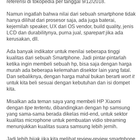
referensi di tokopedia per tanggal 9/12/2018.
Namun ingatlah bahwa nilai dari sebuah smartphone tidak
hanya dilihat dari prosesor saja, ada juga baterai,
kejernilah speaker, UX dari OS vendor, build quality, jenis
LCD dan durabilitynya, purna jual,
sparepart
jika ada
kerusakan, dll.
Ada banyak indikator untuk menilai seberapa tinggi
kualitas dari sebuah Smartphone. Jadi pintar-pintarlah
ketika ingin membeli sebuah hp, bisa saja dengan harga
murah ada beberapa kelemahan disektor lain yang fatal.
Dan sebaliknya, dengan harga mahal bukan berarti
wort it
untuk kita beli sesuai dengan kebutuhan dan isi dompet
kita.
Misalkan ada teman saya yang membeli HP Xiaomi
dengan
tipe tertentu
, dibandingkan dengan hp samsung
yang sama-sama berada dikelas mid-end, untuk sektor
kualitas microphone untuk pembuatan vidio streaming
menunjukkan kualitas suara samsung lebih jernih.
Jadi lebih bijak jika kita melihat review-review smartphone